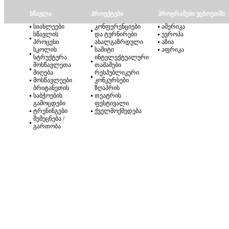
სწავლა
პროექტები
პროგრამები უცხოეთში
სიახლეები
კონფერენციები
ამერიკა
სწავლის
და ტურნირები
ევროპა
პროცესი
ახალგაზრდული
აზია
სკოლის
სამიტი
აფრიკა
სტრუქტურა
ინტელექტუალური
მოსწავლეთა
თამაშები
მიღება
რესპუბლიკური
მოსწავლეები
კონკურსები
ბრიტანეთის
ზღაპრის
საბჭოების
თეატრის
გამოცდები
ფესტივალი
ტრენინგები
ქველმოქმედება
შემეცნება /
გართობა