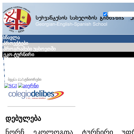
სწავლა
პროექტები
პროგრამები უცხოეთში
ეკო-ტურნირი
გალერეა
სიახლეები
მედია
კონტაქტი
ჩვენი პარტნიორები
დებულება
ნორჩ ეკოლოგთა ტურნირი უფრ