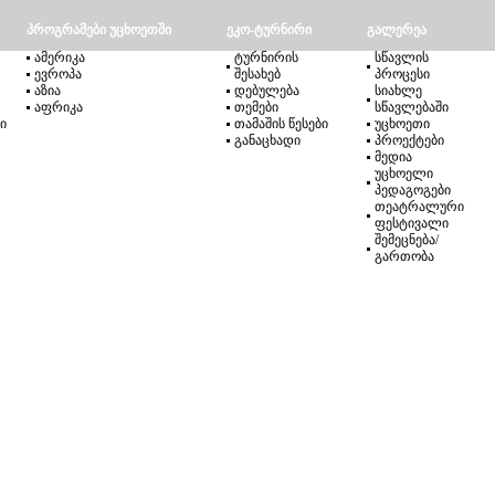
პროგრამები უცხოეთში
ეკო-ტურნირი
გალერეა
ამერიკა
ტურნირის
სწავლის
ევროპა
შესახებ
პროცესი
აზია
დებულება
სიახლე
აფრიკა
თემები
სწავლებაში
ი
თამაშის წესები
უცხოეთი
განაცხადი
პროექტები
მედია
უცხოელი
პედაგოგები
თეატრალური
ფესტივალი
შემეცნება/
გართობა