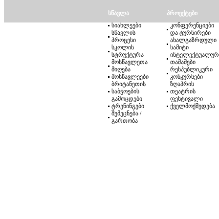
სწავლა
პროექტები
სიახლეები
კონფერენციები
სწავლის
და ტურნირები
პროცესი
ახალგაზრდული
სკოლის
სამიტი
სტრუქტურა
ინტელექტუალურ
მოსწავლეთა
თამაშები
მიღება
რესპუბლიკური
მოსწავლეები
კონკურსები
ბრიტანეთის
ზღაპრის
საბჭოების
თეატრის
გამოცდები
ფესტივალი
ტრენინგები
ქველმოქმედება
შემეცნება /
გართობა