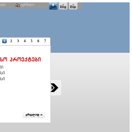
რება
ჟურნალი
ქარ
Eng
Esp
1
2
3
4
5
6
7